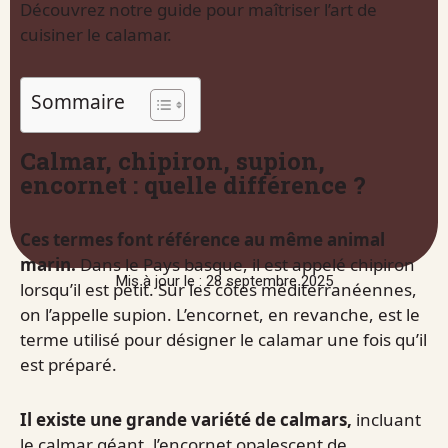
Découvrez notre guide pour maîtriser l’art de
cuisiner le calamar.
Sommaire
Calmar, chipiron, supion,
encornet : quelle différence ?
Ces termes font référence au même animal
marin.
Dans le Pays basque, il est appelé chipiron
Mis à jour le : 28 septembre 2025
lorsqu’il est petit. Sur les côtes méditerranéennes,
on l’appelle supion. L’encornet, en revanche, est le
terme utilisé pour désigner le calamar une fois qu’il
est préparé.
Il existe une grande variété de calmars,
incluant
le calmar géant, l’encornet opalescent de