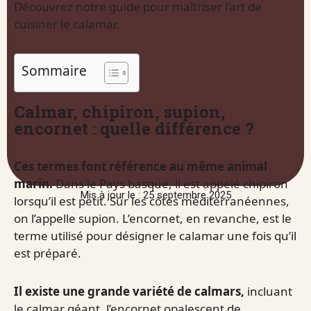
Découvrez notre guide pour maîtriser l’art de
cuisiner le calamar.
Sommaire
Calmar, chipiron, supion,
encornet : quelle différence ?
Ces termes font référence au même animal
marin.
Dans le Pays basque, il est appelé chipiron
Mis à jour le : 25 septembre 2025
lorsqu’il est petit. Sur les côtes méditerranéennes,
on l’appelle supion. L’encornet, en revanche, est le
terme utilisé pour désigner le calamar une fois qu’il
est préparé.
Il existe une grande variété de calmars,
incluant
le calmar géant, l’encornet opalescent de