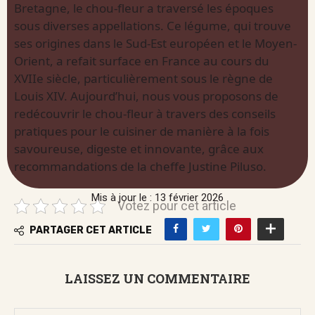
Bretagne, le chou-fleur a traversé les époques
sous diverses appellations. Ce légume, qui trouve
ses origines dans le Sud-Est européen et le Moyen-
Orient, a refait surface en France au cours du
XVIIe siècle, particulièrement sous le règne de
Louis XIV. Aujourd’hui, nous vous proposons de
redécouvrir le chou-fleur à travers des conseils
pratiques pour le cuisiner de manière à la fois
savoureuse, digeste et innovante, grâce aux
recommandations de la cheffe Justine Piluso.
Mis à jour le : 13 février 2026
Votez pour cet article
PARTAGER CET ARTICLE
LAISSEZ UN COMMENTAIRE