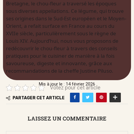
Bretagne, le chou-fleur a traversé les époques
sous diverses appellations. Ce légume, qui trouve
ses origines dans le Sud-Est européen et le Moyen-
Orient, a refait surface en France au cours du
XVIIe siècle, particulièrement sous le règne de
Louis XIV. Aujourd’hui, nous vous proposons de
redécouvrir le chou-fleur à travers des conseils
pratiques pour le cuisiner de manière à la fois
savoureuse, digeste et innovante, grâce aux
recommandations de la cheffe Justine Piluso.
Mis à jour le : 14 février 2026
Votez pour cet article
PARTAGER CET ARTICLE
LAISSEZ UN COMMENTAIRE