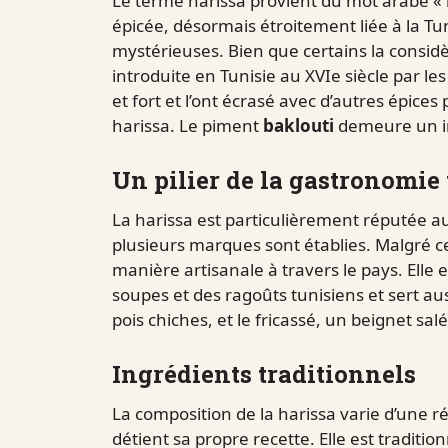
Le terme harissa provient du mot arabe « h
épicée, désormais étroitement liée à la Tu
mystérieuses. Bien que certains la considè
introduite en Tunisie au XVIe siècle par l
et fort et l’ont écrasé avec d’autres épices
harissa. Le piment
baklouti
demeure un in
Un pilier de la gastronomie
La harissa est particulièrement réputée a
plusieurs marques sont établies. Malgré cet
manière artisanale à travers le pays. Elle 
soupes et des ragoûts tunisiens et sert au
pois chiches, et le fricassé, un beignet salé
Ingrédients traditionnels
La composition de la harissa varie d’une r
détient sa propre recette. Elle est tradit