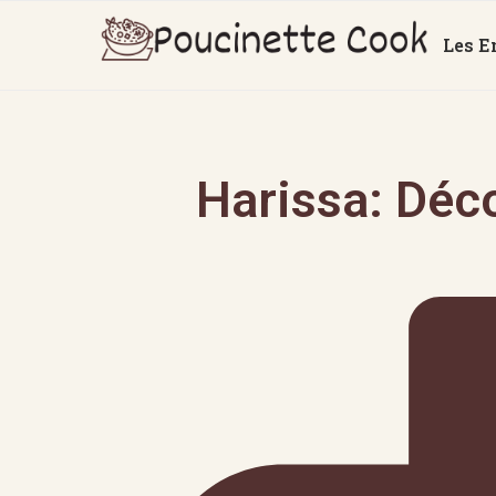
Les E
Harissa: Déc