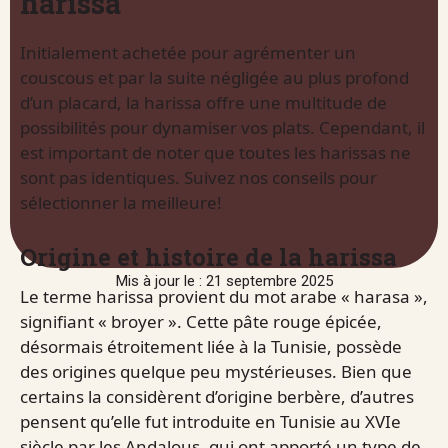
harissa
Initialement achetée pour agrémenter un
couscous et par la suite négligée au plus profond
d’un placard, la harissa offre une multitude de
possibilités pour dynamiser vos plats. Cependant, il
est important de noter que toutes les harissas ne
sont pas identiques. Suivez nos conseils pour
sélectionner la meilleure!
Origine et histoire de la harissa
Mis à jour le : 21 septembre 2025
Le terme harissa provient du mot arabe « harasa »,
signifiant « broyer ». Cette pâte rouge épicée,
désormais étroitement liée à la Tunisie, possède
des origines quelque peu mystérieuses. Bien que
certains la considèrent d’origine berbère, d’autres
pensent qu’elle fut introduite en Tunisie au XVIe
siècle par les Andalous, qui ont apporté un type de