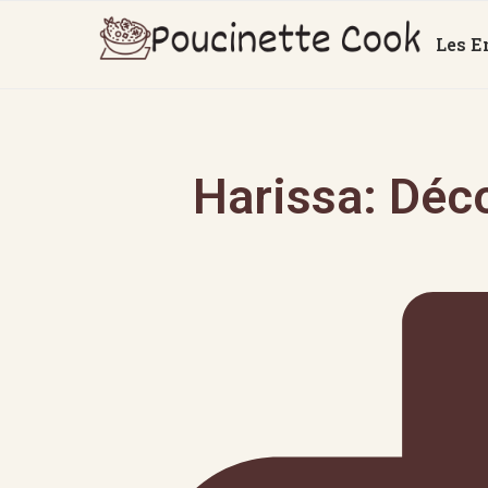
Les E
Harissa: Déc