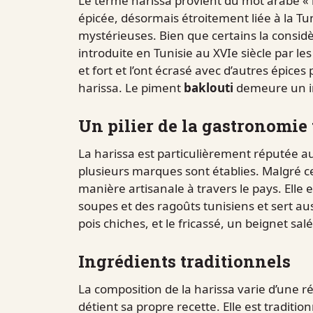
Le terme harissa provient du mot arabe « h
épicée, désormais étroitement liée à la Tu
mystérieuses. Bien que certains la considè
introduite en Tunisie au XVIe siècle par l
et fort et l’ont écrasé avec d’autres épices
harissa. Le piment
baklouti
demeure un in
Un pilier de la gastronomie
La harissa est particulièrement réputée a
plusieurs marques sont établies. Malgré cet
manière artisanale à travers le pays. Elle 
soupes et des ragoûts tunisiens et sert au
pois chiches, et le fricassé, un beignet salé
Ingrédients traditionnels
La composition de la harissa varie d’une r
détient sa propre recette. Elle est tradit