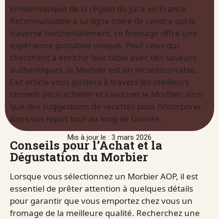
emblématique de la région du Jura en France.
Reconnaissable à sa ligne noire de cendre qui le
traverse horizontalement, ce fromage offre une
expérience gustative unique. Pour ceux qui
cherchent à enrichir leur table avec des saveurs
authentiques, le Morbier est un incontournable.
Cet article vous guidera à travers les meilleurs
conseils pour acheter et savourer le Morbier, ainsi
que des suggestions de recettes pour l’incorporer
dans vos repas tout au long de l’année.
Mis à jour le : 3 mars 2026
Conseils pour l’Achat et la
Dégustation du Morbier
Lorsque vous sélectionnez un Morbier AOP, il est
essentiel de prêter attention à quelques détails
pour garantir que vous emportez chez vous un
fromage de la meilleure qualité. Recherchez une