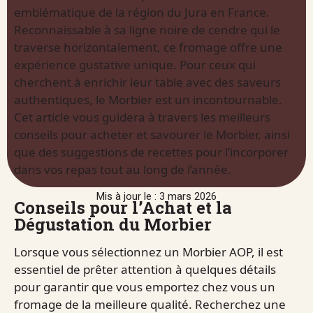
emblématique de la région du Jura en France.
Reconnaissable à sa ligne noire de cendre qui le
traverse horizontalement, ce fromage offre une
expérience gustative unique. Pour ceux qui
cherchent à enrichir leur table avec des saveurs
authentiques, le Morbier est un incontournable.
Cet article vous guidera à travers les meilleurs
conseils pour acheter et savourer le Morbier, ainsi
que des suggestions de recettes pour l’incorporer
dans vos repas tout au long de l’année.
Mis à jour le : 3 mars 2026
Conseils pour l’Achat et la
Dégustation du Morbier
Lorsque vous sélectionnez un Morbier AOP, il est
essentiel de prêter attention à quelques détails
pour garantir que vous emportez chez vous un
fromage de la meilleure qualité. Recherchez une