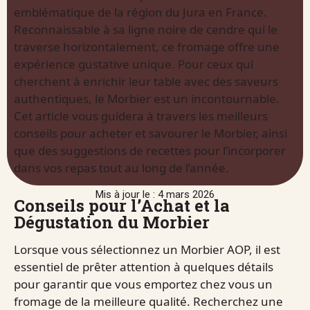
emblématique de la région du Jura en France.
Reconnaissable à sa ligne noire de cendre qui le
traverse horizontalement, ce fromage offre une
expérience gustative unique. Pour ceux qui
cherchent à enrichir leur table avec des saveurs
authentiques, le Morbier est un incontournable.
Cet article vous guidera à travers les meilleurs
conseils pour acheter et savourer le Morbier, ainsi
que des suggestions de recettes pour l’incorporer
dans vos repas tout au long de l’année.
Mis à jour le : 4 mars 2026
Conseils pour l’Achat et la
Dégustation du Morbier
Lorsque vous sélectionnez un Morbier AOP, il est
essentiel de prêter attention à quelques détails
pour garantir que vous emportez chez vous un
fromage de la meilleure qualité. Recherchez une