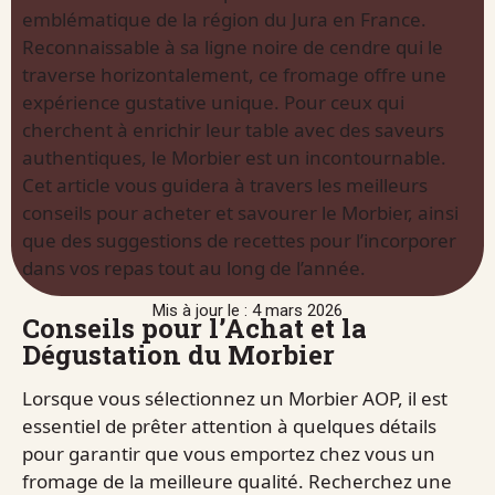
emblématique de la région du Jura en France.
Reconnaissable à sa ligne noire de cendre qui le
traverse horizontalement, ce fromage offre une
expérience gustative unique. Pour ceux qui
cherchent à enrichir leur table avec des saveurs
authentiques, le Morbier est un incontournable.
Cet article vous guidera à travers les meilleurs
conseils pour acheter et savourer le Morbier, ainsi
que des suggestions de recettes pour l’incorporer
dans vos repas tout au long de l’année.
Mis à jour le : 4 mars 2026
Conseils pour l’Achat et la
Dégustation du Morbier
Lorsque vous sélectionnez un Morbier AOP, il est
essentiel de prêter attention à quelques détails
pour garantir que vous emportez chez vous un
fromage de la meilleure qualité. Recherchez une