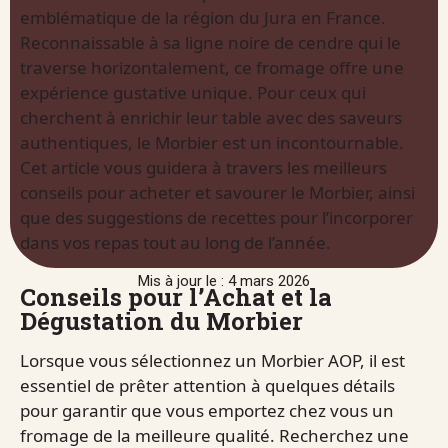
emblématique de la région du Jura en France.
Reconnaissable à sa ligne noire de cendre qui le
traverse horizontalement, ce fromage offre une
expérience gustative unique. Pour ceux qui
cherchent à enrichir leur table avec des saveurs
authentiques, le Morbier est un incontournable.
Cet article vous guidera à travers les meilleurs
conseils pour acheter et savourer le Morbier, ainsi
que des suggestions de recettes pour l’incorporer
dans vos repas tout au long de l’année.
Mis à jour le : 4 mars 2026
Conseils pour l’Achat et la
Dégustation du Morbier
Lorsque vous sélectionnez un Morbier AOP, il est
essentiel de prêter attention à quelques détails
pour garantir que vous emportez chez vous un
fromage de la meilleure qualité. Recherchez une