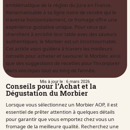
emblématique de la région du Jura en France.
Reconnaissable à sa ligne noire de cendre qui le
traverse horizontalement, ce fromage offre une
expérience gustative unique. Pour ceux qui
cherchent à enrichir leur table avec des saveurs
authentiques, le Morbier est un incontournable.
Cet article vous guidera à travers les meilleurs
conseils pour acheter et savourer le Morbier, ainsi
que des suggestions de recettes pour l’incorporer
dans vos repas tout au long de l’année.
Mis à jour le : 6 mars 2026
Conseils pour l’Achat et la
Dégustation du Morbier
Lorsque vous sélectionnez un Morbier AOP, il est
essentiel de prêter attention à quelques détails
pour garantir que vous emportez chez vous un
fromage de la meilleure qualité. Recherchez une