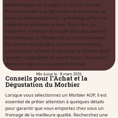
emblématique de la région du Jura en France.
Reconnaissable à sa ligne noire de cendre qui le
traverse horizontalement, ce fromage offre une
expérience gustative unique. Pour ceux qui
cherchent à enrichir leur table avec des saveurs
authentiques, le Morbier est un incontournable.
Cet article vous guidera à travers les meilleurs
conseils pour acheter et savourer le Morbier, ainsi
que des suggestions de recettes pour l’incorporer
dans vos repas tout au long de l’année.
Mis à jour le : 8 mars 2026
Conseils pour l’Achat et la
Dégustation du Morbier
Lorsque vous sélectionnez un Morbier AOP, il est
essentiel de prêter attention à quelques détails
pour garantir que vous emportez chez vous un
fromage de la meilleure qualité. Recherchez une