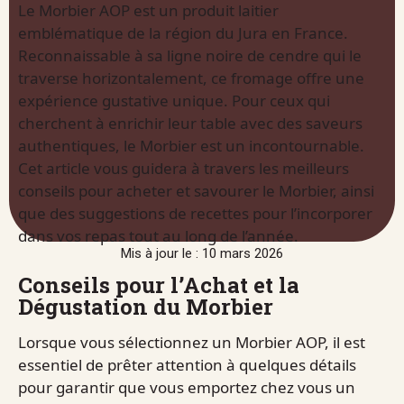
Le Morbier AOP est un produit laitier
emblématique de la région du Jura en France.
Reconnaissable à sa ligne noire de cendre qui le
traverse horizontalement, ce fromage offre une
expérience gustative unique. Pour ceux qui
cherchent à enrichir leur table avec des saveurs
authentiques, le Morbier est un incontournable.
Cet article vous guidera à travers les meilleurs
conseils pour acheter et savourer le Morbier, ainsi
que des suggestions de recettes pour l’incorporer
dans vos repas tout au long de l’année.
Mis à jour le : 10 mars 2026
Conseils pour l’Achat et la
Dégustation du Morbier
Lorsque vous sélectionnez un Morbier AOP, il est
essentiel de prêter attention à quelques détails
pour garantir que vous emportez chez vous un