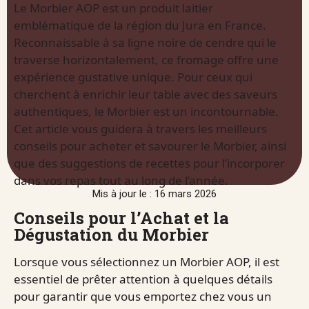
Le Morbier AOP est un produit laitier
emblématique de la région du Jura en France.
Reconnaissable à sa ligne noire de cendre qui le
traverse horizontalement, ce fromage offre une
expérience gustative unique. Pour ceux qui
cherchent à enrichir leur table avec des saveurs
authentiques, le Morbier est un incontournable.
Cet article vous guidera à travers les meilleurs
conseils pour acheter et savourer le Morbier, ainsi
que des suggestions de recettes pour l’incorporer
dans vos repas tout au long de l’année.
Mis à jour le : 16 mars 2026
Conseils pour l’Achat et la
Dégustation du Morbier
Lorsque vous sélectionnez un Morbier AOP, il est
essentiel de prêter attention à quelques détails
pour garantir que vous emportez chez vous un