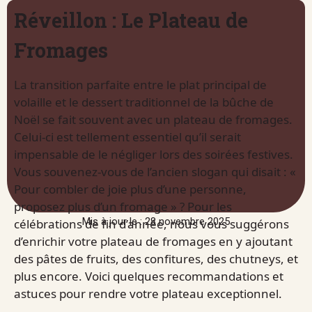
Réveillon : Le Plateau de
Fromages
La transition parfaite entre le plat principal de
volaille et le dessert traditionnel de la bûche de
Noël se fait souvent avec un plateau de fromages.
Celui-ci est tellement essentiel qu’il serait
impensable de le négliger lors des soirées festives.
Vous souvenez-vous de l’ancien slogan qui disait : «
Pour combler de joie plus d’une personne,
proposez plus d’un fromage » ? Pour les
Mis à jour le : 28 novembre 2025
célébrations de fin d’année, nous vous suggérons
d’enrichir votre plateau de fromages en y ajoutant
des pâtes de fruits, des confitures, des chutneys, et
plus encore. Voici quelques recommandations et
astuces pour rendre votre plateau exceptionnel.