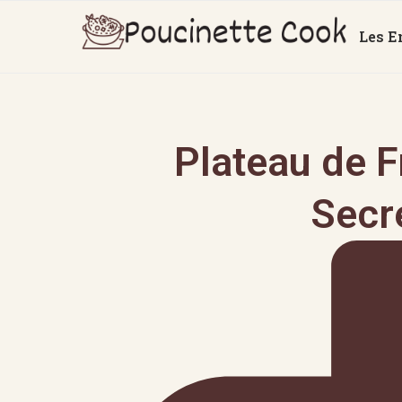
Les E
Plateau de 
Secre