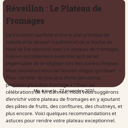
Réveillon : Le Plateau de
Fromages
La transition parfaite entre le plat principal de
volaille et le dessert traditionnel de la bûche de
Noël se fait souvent avec un plateau de fromages.
Celui-ci est tellement essentiel qu’il serait
impensable de le négliger lors des soirées festives.
Vous souvenez-vous de l’ancien slogan qui disait : «
Pour combler de joie plus d’une personne,
proposez plus d’un fromage » ? Pour les
Mis à jour le : 27 novembre 2025
célébrations de fin d’année, nous vous suggérons
d’enrichir votre plateau de fromages en y ajoutant
des pâtes de fruits, des confitures, des chutneys, et
plus encore. Voici quelques recommandations et
astuces pour rendre votre plateau exceptionnel.