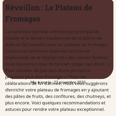
Réveillon : Le Plateau de
Fromages
La transition parfaite entre le plat principal de
volaille et le dessert traditionnel de la bûche de
Noël se fait souvent avec un plateau de fromages.
Celui-ci est tellement essentiel qu’il serait
impensable de le négliger lors des soirées festives.
Vous souvenez-vous de l’ancien slogan qui disait : «
Pour combler de joie plus d’une personne,
proposez plus d’un fromage » ? Pour les
Mis à jour le : 27 novembre 2025
célébrations de fin d’année, nous vous suggérons
d’enrichir votre plateau de fromages en y ajoutant
des pâtes de fruits, des confitures, des chutneys, et
plus encore. Voici quelques recommandations et
astuces pour rendre votre plateau exceptionnel.