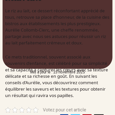
Le riz au lait, ce dessert réconfortant apprécié de
tous, retrouve sa place d’honneur, de la cuisine des
bistros aux établissements les plus prestigieux.
Aurélie Collomb-Clerc, une cheffe renommée,
partage avec nous ses astuces pour réussir un riz
au lait parfaitement crémeux et doux.
Ce mets traditionnel, souvent associé aux
souvenirs d’enfance, est célébré pour sa simplicité
et sa capacité à capturer les cœurs avec sa texture
Mis à jour le : 23 novembre 2025
délicate et sa richesse en goût. En suivant les
conseils d’Aurélie, vous découvrirez comment
équilibrer les saveurs et les textures pour obtenir
un résultat qui ravira vos papilles.
Votez pour cet article