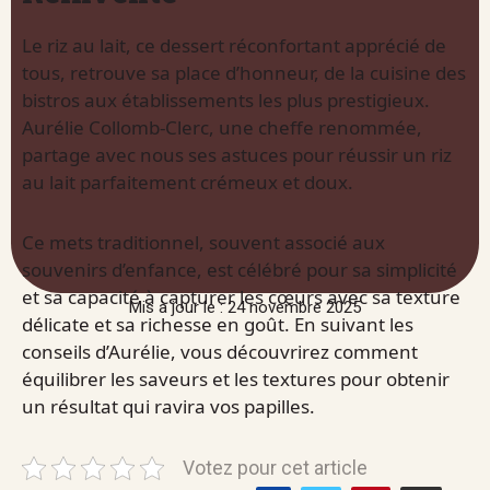
Le riz au lait, ce dessert réconfortant apprécié de
tous, retrouve sa place d’honneur, de la cuisine des
bistros aux établissements les plus prestigieux.
Aurélie Collomb-Clerc, une cheffe renommée,
partage avec nous ses astuces pour réussir un riz
au lait parfaitement crémeux et doux.
Ce mets traditionnel, souvent associé aux
souvenirs d’enfance, est célébré pour sa simplicité
et sa capacité à capturer les cœurs avec sa texture
Mis à jour le : 24 novembre 2025
délicate et sa richesse en goût. En suivant les
conseils d’Aurélie, vous découvrirez comment
équilibrer les saveurs et les textures pour obtenir
un résultat qui ravira vos papilles.
Votez pour cet article