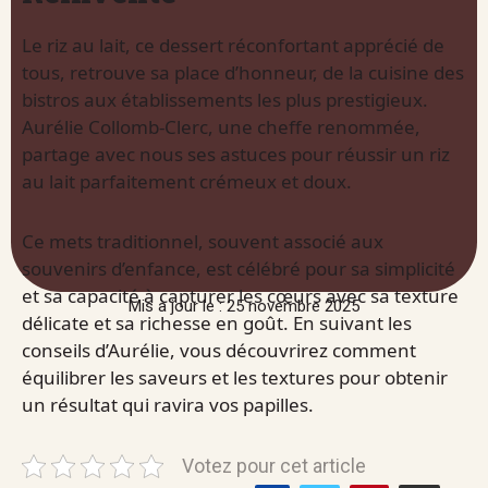
Le riz au lait, ce dessert réconfortant apprécié de
tous, retrouve sa place d’honneur, de la cuisine des
bistros aux établissements les plus prestigieux.
Aurélie Collomb-Clerc, une cheffe renommée,
partage avec nous ses astuces pour réussir un riz
au lait parfaitement crémeux et doux.
Ce mets traditionnel, souvent associé aux
souvenirs d’enfance, est célébré pour sa simplicité
et sa capacité à capturer les cœurs avec sa texture
Mis à jour le : 25 novembre 2025
délicate et sa richesse en goût. En suivant les
conseils d’Aurélie, vous découvrirez comment
équilibrer les saveurs et les textures pour obtenir
un résultat qui ravira vos papilles.
Votez pour cet article