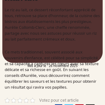
Le riz au lait, ce dessert réconfortant apprécié de
tous, retrouve sa place d’honneur, de la cuisine des
bistros aux établissements les plus prestigieux.
Aurélie Collomb-Clerc, une cheffe renommée,
partage avec nous ses astuces pour réussir un riz
au lait parfaitement crémeux et doux.
Ce mets traditionnel, souvent associé aux
souvenirs d’enfance, est célébré pour sa simplicité
et sa capacité à capturer les cœurs avec sa texture
Mis à jour le : 26 novembre 2025
délicate et sa richesse en goût. En suivant les
conseils d’Aurélie, vous découvrirez comment
équilibrer les saveurs et les textures pour obtenir
un résultat qui ravira vos papilles.
Votez pour cet article