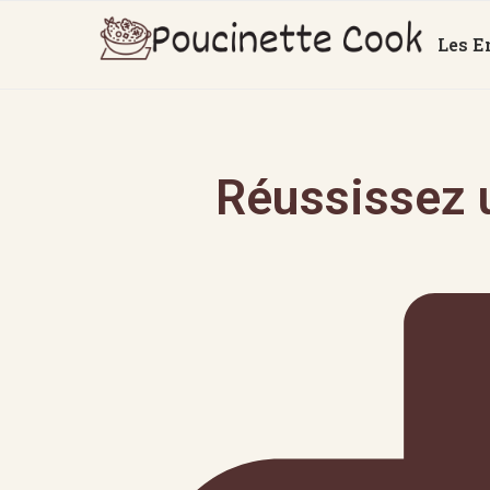
Les E
Réussissez u