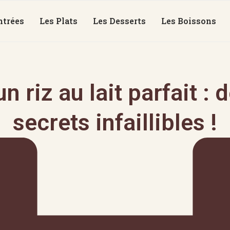
ntrées
Les Plats
Les Desserts
Les Boissons
n riz au lait parfait : 
secrets infaillibles !