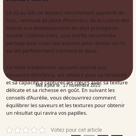
Le riz au lait, ce dessert réconfortant apprécié de
tous, retrouve sa place d’honneur, de la cuisine des
bistros aux établissements les plus prestigieux.
Aurélie Collomb-Clerc, une cheffe renommée,
partage avec nous ses astuces pour réussir un riz
au lait parfaitement crémeux et doux.
Ce mets traditionnel, souvent associé aux
souvenirs d’enfance, est célébré pour sa simplicité
et sa capacité à capturer les cœurs avec sa texture
Mis à jour le : 27 novembre 2025
délicate et sa richesse en goût. En suivant les
conseils d’Aurélie, vous découvrirez comment
équilibrer les saveurs et les textures pour obtenir
un résultat qui ravira vos papilles.
Votez pour cet article