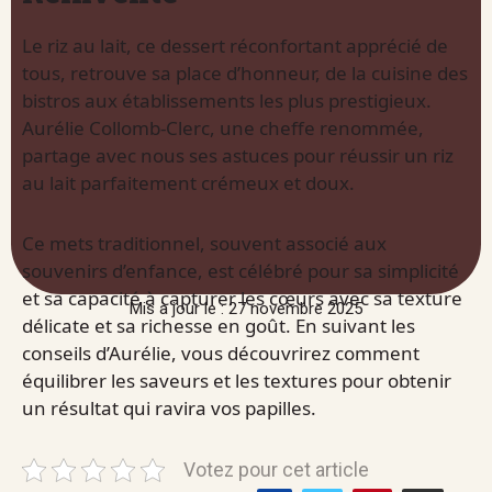
Le riz au lait, ce dessert réconfortant apprécié de
tous, retrouve sa place d’honneur, de la cuisine des
bistros aux établissements les plus prestigieux.
Aurélie Collomb-Clerc, une cheffe renommée,
partage avec nous ses astuces pour réussir un riz
au lait parfaitement crémeux et doux.
Ce mets traditionnel, souvent associé aux
souvenirs d’enfance, est célébré pour sa simplicité
et sa capacité à capturer les cœurs avec sa texture
Mis à jour le : 27 novembre 2025
délicate et sa richesse en goût. En suivant les
conseils d’Aurélie, vous découvrirez comment
équilibrer les saveurs et les textures pour obtenir
un résultat qui ravira vos papilles.
Votez pour cet article