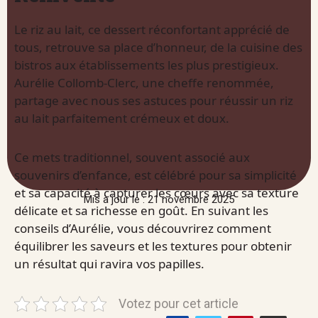
Le riz au lait, ce dessert réconfortant apprécié de
tous, retrouve sa place d’honneur, de la cuisine des
bistros aux établissements les plus prestigieux.
Aurélie Collomb-Clerc, une cheffe renommée,
partage avec nous ses astuces pour réussir un riz
au lait parfaitement crémeux et doux.
Ce mets traditionnel, souvent associé aux
souvenirs d’enfance, est célébré pour sa simplicité
et sa capacité à capturer les cœurs avec sa texture
Mis à jour le : 21 novembre 2025
délicate et sa richesse en goût. En suivant les
conseils d’Aurélie, vous découvrirez comment
équilibrer les saveurs et les textures pour obtenir
un résultat qui ravira vos papilles.
Votez pour cet article