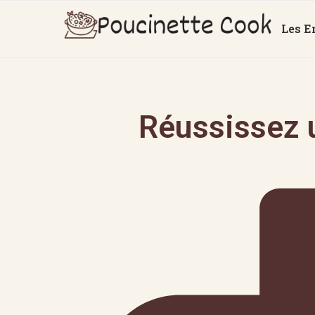
Les E
Réussissez u