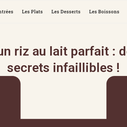
ntrées
Les Plats
Les Desserts
Les Boissons
n riz au lait parfait : 
secrets infaillibles !