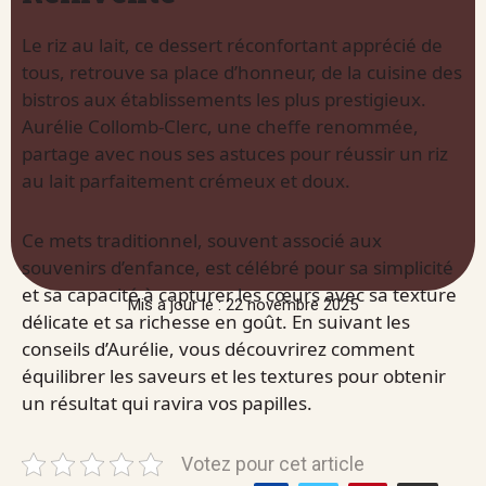
Le riz au lait, ce dessert réconfortant apprécié de
tous, retrouve sa place d’honneur, de la cuisine des
bistros aux établissements les plus prestigieux.
Aurélie Collomb-Clerc, une cheffe renommée,
partage avec nous ses astuces pour réussir un riz
au lait parfaitement crémeux et doux.
Ce mets traditionnel, souvent associé aux
souvenirs d’enfance, est célébré pour sa simplicité
et sa capacité à capturer les cœurs avec sa texture
Mis à jour le : 22 novembre 2025
délicate et sa richesse en goût. En suivant les
conseils d’Aurélie, vous découvrirez comment
équilibrer les saveurs et les textures pour obtenir
un résultat qui ravira vos papilles.
Votez pour cet article