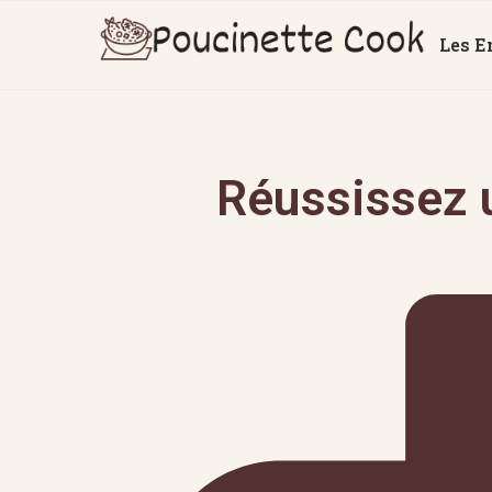
Les E
Réussissez u