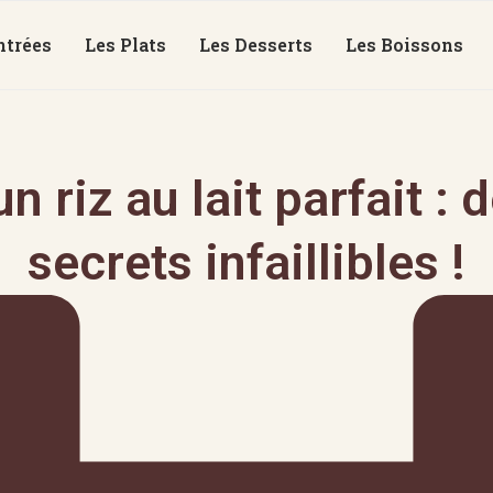
ntrées
Les Plats
Les Desserts
Les Boissons
n riz au lait parfait : 
secrets infaillibles !