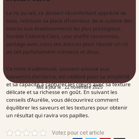
Le riz au lait, ce dessert réconfortant apprécié de
tous, retrouve sa place d’honneur, de la cuisine des
bistros aux établissements les plus prestigieux.
Aurélie Collomb-Clerc, une cheffe renommée,
partage avec nous ses astuces pour réussir un riz
au lait parfaitement crémeux et doux.
Ce mets traditionnel, souvent associé aux
souvenirs d’enfance, est célébré pour sa simplicité
et sa capacité à capturer les cœurs avec sa texture
Mis à jour le : 22 novembre 2025
délicate et sa richesse en goût. En suivant les
conseils d’Aurélie, vous découvrirez comment
équilibrer les saveurs et les textures pour obtenir
un résultat qui ravira vos papilles.
Votez pour cet article