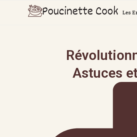
Les E
Révolutionn
Astuces e