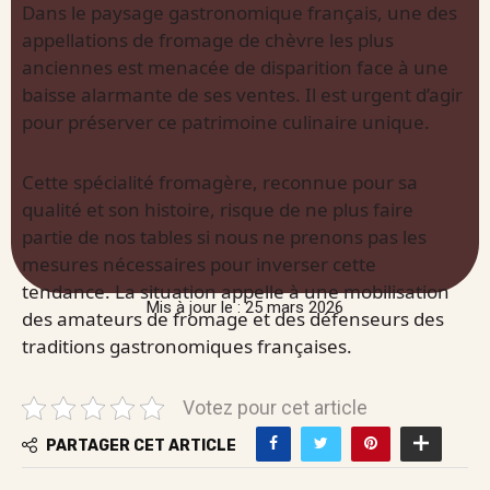
Dans le paysage gastronomique français, une des
appellations de fromage de chèvre les plus
anciennes est menacée de disparition face à une
baisse alarmante de ses ventes. Il est urgent d’agir
pour préserver ce patrimoine culinaire unique.
Cette spécialité fromagère, reconnue pour sa
qualité et son histoire, risque de ne plus faire
partie de nos tables si nous ne prenons pas les
mesures nécessaires pour inverser cette
tendance. La situation appelle à une mobilisation
Mis à jour le : 25 mars 2026
des amateurs de fromage et des défenseurs des
traditions gastronomiques françaises.
Votez pour cet article
PARTAGER CET ARTICLE