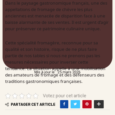
Dans le paysage gastronomique français, une des
appellations de fromage de chèvre les plus
anciennes est menacée de disparition face à une
baisse alarmante de ses ventes. Il est urgent d’agir
pour préserver ce patrimoine culinaire unique.
Cette spécialité fromagère, reconnue pour sa
qualité et son histoire, risque de ne plus faire
partie de nos tables si nous ne prenons pas les
mesures nécessaires pour inverser cette
tendance. La situation appelle à une mobilisation
Mis à jour le : 25 mars 2026
des amateurs de fromage et des défenseurs des
traditions gastronomiques françaises.
Votez pour cet article
PARTAGER CET ARTICLE