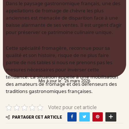
Dans le paysage gastronomique français, une des
appellations de fromage de chèvre les plus
anciennes est menacée de disparition face à une
baisse alarmante de ses ventes. Il est urgent d’agir
pour préserver ce patrimoine culinaire unique.
Cette spécialité fromagère, reconnue pour sa
qualité et son histoire, risque de ne plus faire
partie de nos tables si nous ne prenons pas les
mesures nécessaires pour inverser cette
tendance. La situation appelle à une mobilisation
Mis à jour le : 26 mars 2026
des amateurs de fromage et des défenseurs des
traditions gastronomiques françaises.
Votez pour cet article
PARTAGER CET ARTICLE