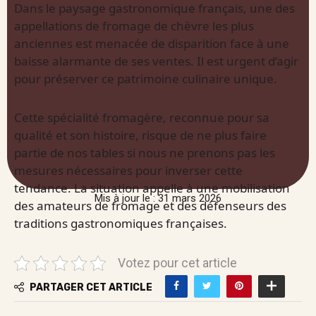
Dans le paysage gastronomique français, une des
appellations de fromage de chèvre les plus
anciennes est menacée de disparition face à une
baisse alarmante de ses ventes. Il est urgent d’agir
pour préserver ce patrimoine culinaire unique.
Cette spécialité fromagère, reconnue pour sa
qualité et son histoire, risque de ne plus faire
partie de nos tables si nous ne prenons pas les
mesures nécessaires pour inverser cette
tendance. La situation appelle à une mobilisation
Mis à jour le : 31 mars 2026
des amateurs de fromage et des défenseurs des
traditions gastronomiques françaises.
Votez pour cet article
PARTAGER CET ARTICLE