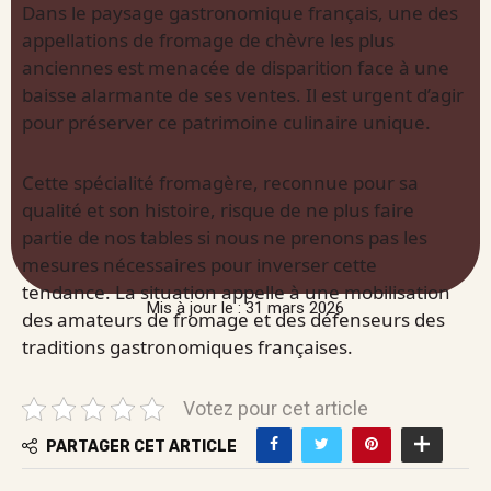
Dans le paysage gastronomique français, une des
appellations de fromage de chèvre les plus
anciennes est menacée de disparition face à une
baisse alarmante de ses ventes. Il est urgent d’agir
pour préserver ce patrimoine culinaire unique.
Cette spécialité fromagère, reconnue pour sa
qualité et son histoire, risque de ne plus faire
partie de nos tables si nous ne prenons pas les
mesures nécessaires pour inverser cette
tendance. La situation appelle à une mobilisation
Mis à jour le : 31 mars 2026
des amateurs de fromage et des défenseurs des
traditions gastronomiques françaises.
Votez pour cet article
PARTAGER CET ARTICLE