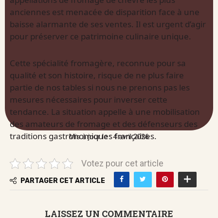
anciennes est menacée de disparition face à une
baisse alarmante de ses ventes. Il est urgent d’agir
pour préserver ce patrimoine culinaire unique.
Cette spécialité fromagère, reconnue pour sa
qualité et son histoire, risque de ne plus faire
partie de nos tables si nous ne prenons pas les
mesures nécessaires pour inverser cette
tendance. La situation appelle à une mobilisation
des amateurs de fromage et des défenseurs des
traditions gastronomiques françaises.
Mis à jour le : 4 avril 2026
Votez pour cet article
PARTAGER CET ARTICLE
LAISSEZ UN COMMENTAIRE