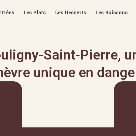
ntrées
Les Plats
Les Desserts
Les Boissons
uligny-Saint-Pierre, 
hèvre unique en danger