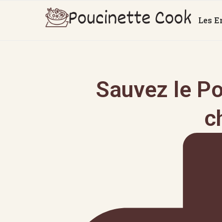
Les E
Sauvez le Po
c