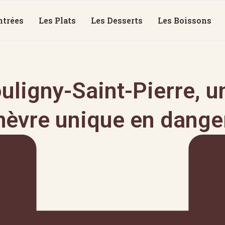
ntrées
Les Plats
Les Desserts
Les Boissons
uligny-Saint-Pierre, 
hèvre unique en danger