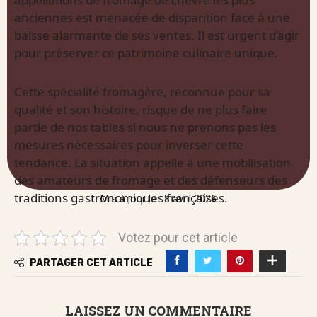
anciennes est menacée de disparition face à une
baisse alarmante de ses ventes. Il est urgent d’agir
pour préserver ce patrimoine culinaire unique.
Cette spécialité fromagère, reconnue pour sa
qualité et son histoire, risque de ne plus faire
partie de nos tables si nous ne prenons pas les
mesures nécessaires pour inverser cette
tendance. La situation appelle à une mobilisation
des amateurs de fromage et des défenseurs des
traditions gastronomiques françaises.
Mis à jour le : 8 avril 2026
Votez pour cet article
PARTAGER CET ARTICLE
LAISSEZ UN COMMENTAIRE