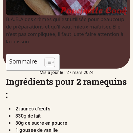
B.A.B.A des crèmes qui est utilisée pour beaucoup
de préparations et qu’il vaut mieux maîtriser. Elle
n’est pas compliquée, il faut juste faire attention à
la cuisson.
Sommaire
Mis à jour le : 27 mars 2024
Ingrédients pour 2 ramequins
:
2 jaunes d’œufs
330g de lait
30g de sucre en poudre
1 gousse de vanille